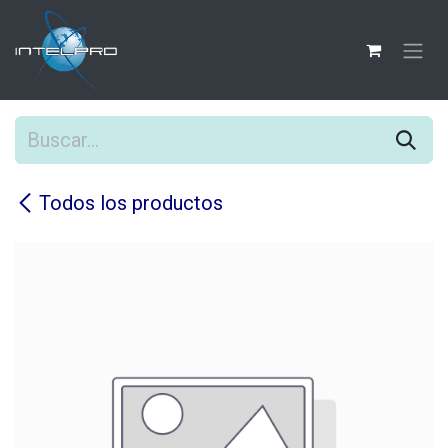
Ir al contenido
Todos los productos