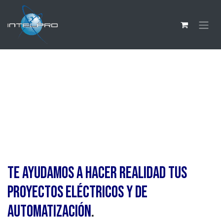
Ir al contenido
Automatización Industrial,
Tableros Eléctricos e Ingeniería
Eléctrica Industrial en
Colombia
TE AYUDAMOS A HACER RE​ALIDAD TUS
PROYECTOS ELÉCTRICOS Y DE
AUTOMATIZACIÓN
.