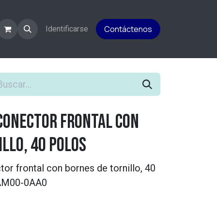
Contáctenos
rsos
Identificarse
 conector frontal con
llo, 40 polos
r frontal con bornes de tornillo, 40
1AM00-0AA0