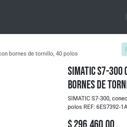
Productos
Experiencia
News
Tienda
Cu
on bornes de tornillo, 40 polos
SIMATIC S7-300
bornes de torni
SIMATIC S7-300, conecto
polos REF: 6ES7392-
$
296.460,00