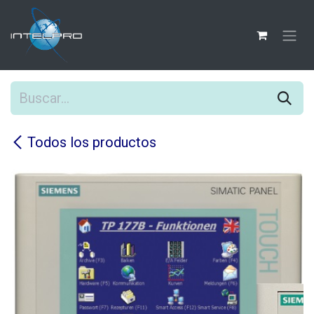
Ir al contenido
Todos los productos