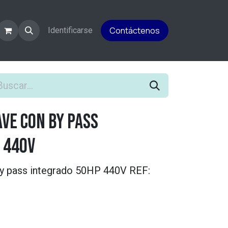
Contáctenos
rsos
Identificarse
ve con by pass
 440V
by pass integrado 50HP 440V REF: