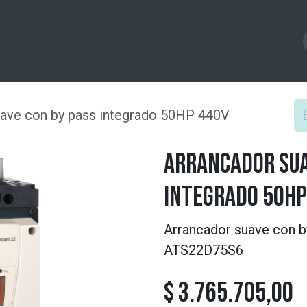
Productos
Experiencia
News
Tienda
Cu
uave con by pass integrado 50HP 440V
Arrancador sua
integrado 50HP
Arrancador suave con 
ATS22D75S6
$
3.765.705,00