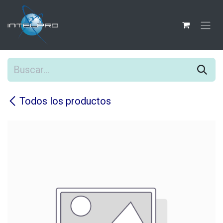
Ir al contenido
Todos los productos