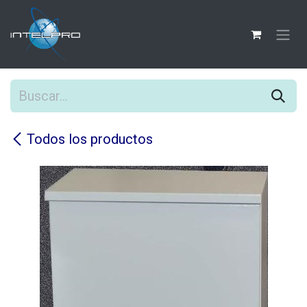
Ir al contenido
Todos los productos