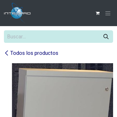
Ir al contenido
Todos los productos